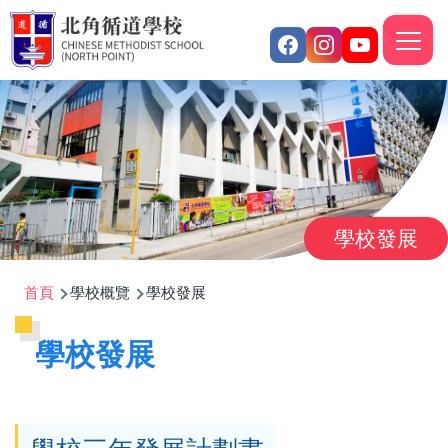
移至主內容
M
n
學校發展
導
首頁
學校概覽
學校發展
航
學校發展
連
結