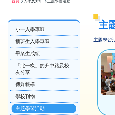
首頁
入學及升中
主題學習活動
航
連
結
Main
主
小一入學專區
navigation
主題學習
插班生入學專區
畢業生成績
「北一樣」的升中路及校
友分享
傳媒報導
學校刊物
主題學習活動