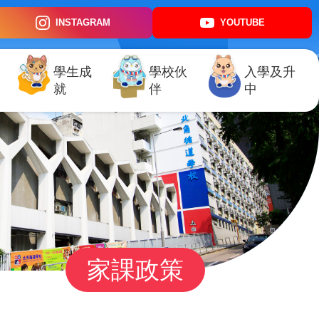
INSTAGRAM
YOUTUBE
學生成
學校伙
入學及升
就
伴
中
家課政策