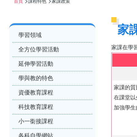
首頁
課程特色
家課政策
航
連
結
Main
家
學習領域
navigation
家課在學
全方位學習活動
延伸學習活動
學與教的特色
家課的質
資優教育課程
在課堂以
科技教育課程
加強學生
小一銜接課程
各科自學網站