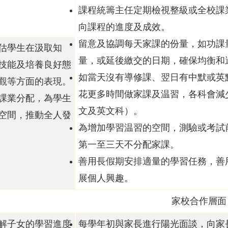
課程統籌主任定期檢視整級或全校課
向課程的進度及成效。
留意及協調每天家課的份量，如功課
估學生在汲取知
量，或延後繳交的日期，確保均衡和
技能及培養良好態
如當天沒有導修課、翌日有中默或英
觀等方面的表現。
花更多時間做家課及温習，各科會減
課業分配，為學生
文及英文科）。
空間，推動全人發
為增加學習温習的空間，測驗或考試
第一至三天不分配家課。
善用長假期安排適量的學習任務，善
展個人興趣。
家校合作層面
解子女的學習進度
每學年初與家長進行陽光面談，向家