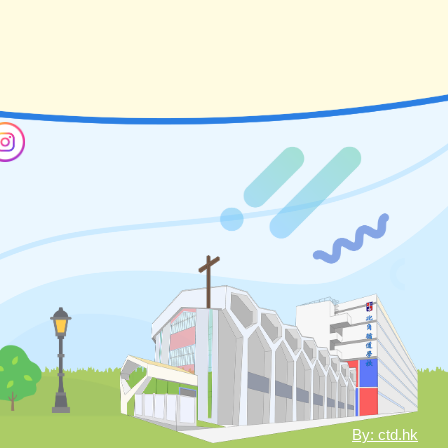
By: ctd.hk