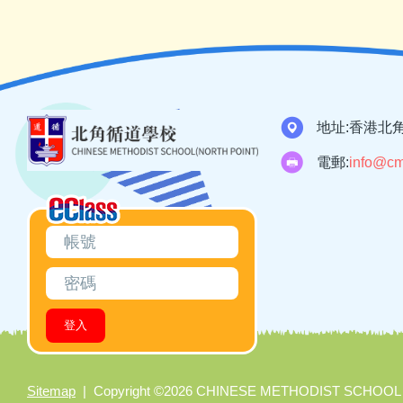
地址:
香港北角
電郵:
info@cm
Sitemap
| Copyright ©
2026 CHINESE METHODIST SCHOOL (NOR