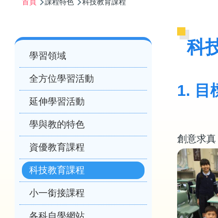
首頁
課程特色
科技教育課程
航
連
結
Main
科
學習領域
navigation
全方位學習活動
1. 目
延伸學習活動
學與教的特色
創意求真
資優教育課程
科技教育課程
小一銜接課程
各科自學網站