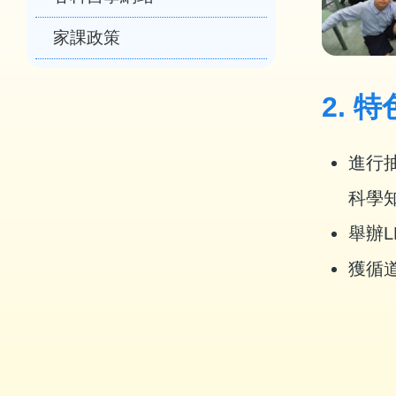
家課政策
2. 特
進行
科學
舉辦
獲循