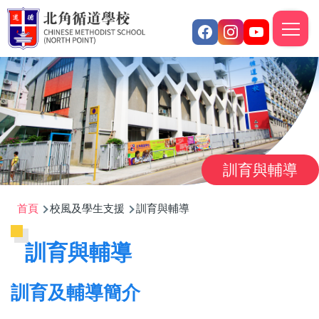
移至主內容
M
n
訓育與輔導
導
首頁
校風及學生支援
訓育與輔導
航
訓育與輔導
連
結
訓育及輔導簡介