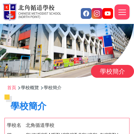
移至主內容
M
n
學校簡介
導
首頁
學校概覽
學校簡介
航
學校簡介
連
結
學校名
北角循道學校