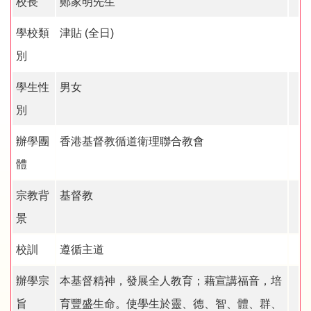
校長
鄭家明先生
學校類
津貼 (全日)
別
學生性
男女
別
辦學團
香港基督教循道衛理聯合教會
體
宗教背
基督教
景
校訓
遵循主道
辦學宗
本基督精神，發展全人教育；藉宣講福音，培
旨
育豐盛生命。使學生於靈、德、智、體、群、