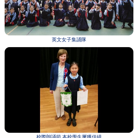
英文女子集誦隊
校際朗誦節 本校學生屢獲佳績