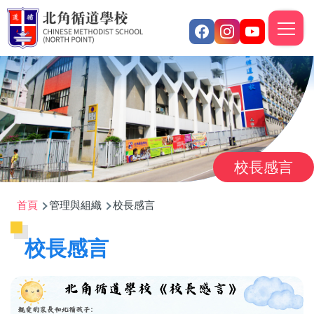
移至主內容
M
n
校長感言
導
首頁
管理與組織
校長感言
航
校長感言
連
結