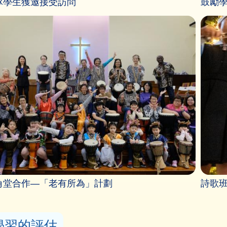
隊學生獲邀接受訪問
鼓勵
角堂合作—「老有所為」計劃
詩歌
學習的評估