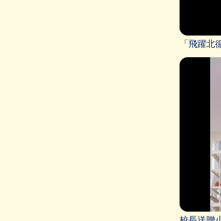
「飛躍北
校長送贈