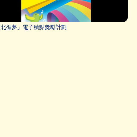
躍北循夢」電子積點獎勵計劃