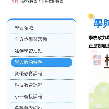
首頁
課程特色
學與教的特色
航
連
結
Main
學
學習領域
navigation
學校致力
全方位學習活動
正是朝着
延伸學習活動
學與教的特色
資優教育課程
科技教育課程
小一銜接課程
各科自學網站