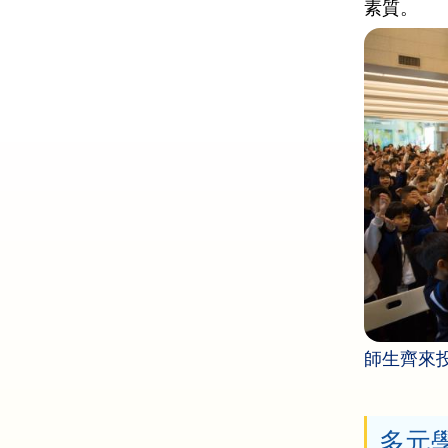
素質。
師生齊來
多元