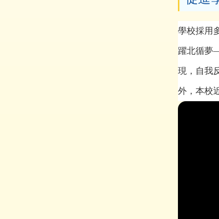
學校採用
躍北循夢
現，自我
外，本校