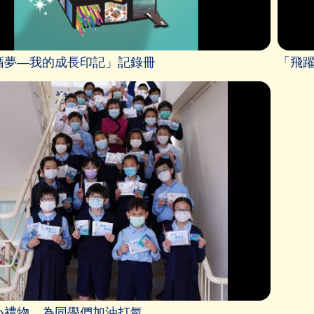
循夢—我的成長印記」記錄冊
「飛
小禮物，為同學們加油打氣