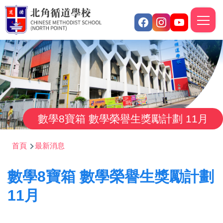
移至主內容
M
n
數學8寶箱 數學榮譽生獎勵計劃 11月
導
首頁
最新消息
航
數學8寶箱 數學榮譽生獎勵計劃
連
結
11月