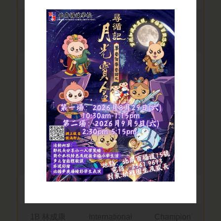
幸福香港」三年級「北
循見習生就業服務計
班別/學生姓
比賽名稱
獎項
劃」體驗活動
名
2026-04-27
3C 趙梓淳
活力東區乒
初小組單打
「同造幸福香港 主題學
習成果展」現正接受報
乓球比賽
季軍
名
2026
3C 趙梓淳
2026東區乒
U9 金盃團體
2026-04-13
中國舞
乓球回歸盃
組 亞軍
（香港區）
2026-03-20
1B 林成康
WMI
Gold
3月20日國際幸福日—
「轉圈轉圈 大福共你」
1B 林成康
International
Champion