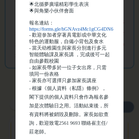
🌟
北循夢廣場精彩學生表演
🌟
與角樂小伙伴會面
2
3
4
5
6
7
8
2026-06-26
2026-2027年度家長校
9
10
11
12
13
14
15
報名連結：
董選舉結果
https://forms.gle/hGNAvz4Mc1gCG4DN6
16
17
18
19
20
21
22
-
歡迎參加者穿著具電影或中華文化
特色的運動服，自備小背包及食水
23
24
25
26
27
28
29
-
當天幼稚園生與家長分別進行多元
2026-05-22
智能體驗課及家長講 ，完成後可一起
30
31
1
2
3
4
5
「同造幸福香港」四年
自由參觀校園
級幸福光陰—珍惜非遺
-
如家長帶多於一位子女出席，只需
文化體驗活動
填同一份表格
-
家長亦可選擇只參加家長講座
-
根據《個人資料（私隱）條例》，
2026-05-22
閣下提供的個人資料只會作為報名參
2026至2027年度一年級
學校獎項
加是次體驗日之用。活動結束後，所
轉校申請
更多
有資料將被銷毀及刪除。家長如欲查
詢，歡迎致電
2561 9693
聯絡崔主任
/
2026-05-21
自主參與校外比賽獲獎消息🏆
莊老師。
2026年5月8日 「同造