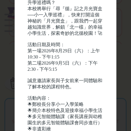
升學巡禮嗎？
本校將舉行「尋『循』記之月光寶盒
──小一入學巡禮」，快來打開這個
2026-02-09
神秘的「月光寶盒」，跟我們一起穿
自主參與校外比賽獲獎
越知識世界，解鎖「北一樣」的幸福
🏆消息
小學生活，探索奇妙的北循校園！
🚀
活動日期及時間：
2026-07-27
第一場
2026
年
8
月
29
日（六）：上午
10:30 -
下午
1:15
插班生迎新日
第二場
2026
年
9
月
5
日（六）：下午
2:30 -
下午
5:15
2026-07-14
誠意邀請家長與子女前來一同體驗和
校曆表
第61屆畢業典禮—「同
了解本校的課程特色。
行有你，伴我啟航」
活動內容：
🌟
鄭校長分享小一入學策略
August 2026
🌟
簡介本校特色及迎接幸福小學生活
2026-07-13
🌟
多元智能體驗課（家長講座與幼稚
SUN
MON
TUE
WED
THU
FRI
SAT
升小一適應課
園生的多元智能體驗課會同步進行）
🌟
非遺彩繪
26
27
28
29
30
31
1