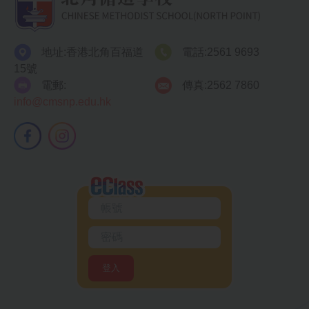
港數學盃挑
戰賽
地址:
香港北角百福道
電話:
2561 9693
15號
6D 許詠翹
2026 仁愛堂
青少年組 女
電郵:
傳真:
2562 7860
羽毛球大賽
子雙打 季軍
info@cmsnp.edu.hk
6D 許詠翹
2026 仁愛堂
少年組 女子
羽毛球大賽
單打 季軍
1A 李逸晞
華夏盃2026
特等獎
全國總決賽
1A 李逸晞
華夏盃2026
特等獎
晉級賽