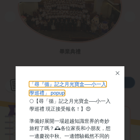
3 月
畢業典禮
「北
更多
「尋『循』記之月光寶盒──小一入
最新消息
學巡禮」 popup
🌕
【尋「循」記之月光寶盒──小一入
學巡禮 現正接受報名！】
😍
2026-07-09
「尋『循』記之月光寶
準備好展開一場超越知識世界的奇妙
盒──小一入學巡禮」現
旅程了嗎？
🕰️
各位家長和小朋友，想
正接受報名
一邊慶祝中秋、一邊體驗截然不同的