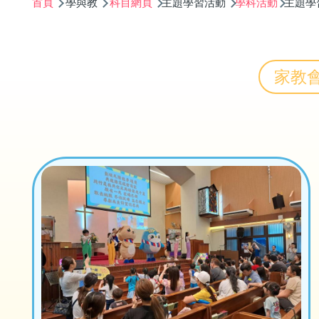
首頁
學與教
科目網頁
主題學習活動
學科活動
主題學
航
連
結
家教