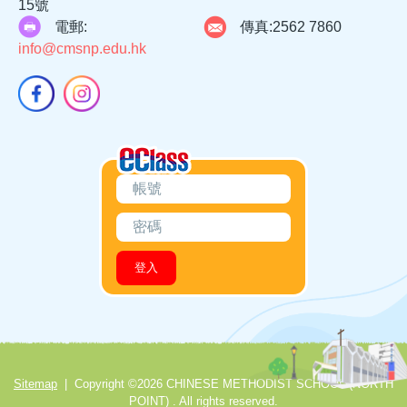
15號
電郵:
傳真:
2562 7860
info@cmsnp.edu.hk
Sitemap
| Copyright ©
2026 CHINESE METHODIST SCHOOL (NORTH
POINT) . All rights reserved.